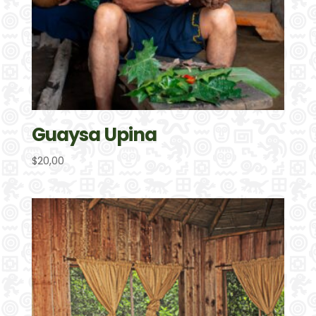
Guaysa Upina
$
20,00