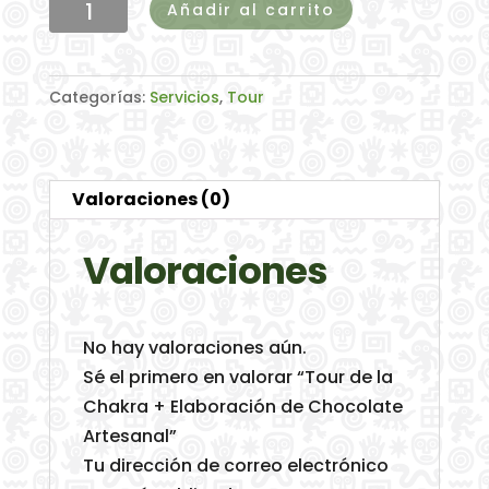
Tour
Añadir al carrito
de
la
Chakra
Categorías:
Servicios
,
Tour
+
Elaboración
de
Valoraciones (0)
Chocolate
Artesanal
Valoraciones
cantidad
No hay valoraciones aún.
Sé el primero en valorar “Tour de la
Chakra + Elaboración de Chocolate
Artesanal”
Tu dirección de correo electrónico