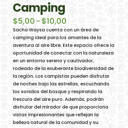
Camping
Rango
$
5,00
-
$
10,00
de
Sacha Waysa cuenta con un área de
precios:
camping ideal para los amantes de la
desde
aventura al aire libre. Este espacio ofrece la
$5,00
oportunidad de conectar con la naturaleza
hasta
en un entorno sereno y cautivador,
$10,00
rodeado de la exuberante biodiversidad de
la región. Los campistas pueden disfrutar
de noches bajo las estrellas, escuchando
los sonidos del bosque y respirando la
frescura del aire puro. Además, podrán
disfrutar del mirador de que proporciona
vistas impresionantes que reflejan la
belleza natural de la comunidad y su