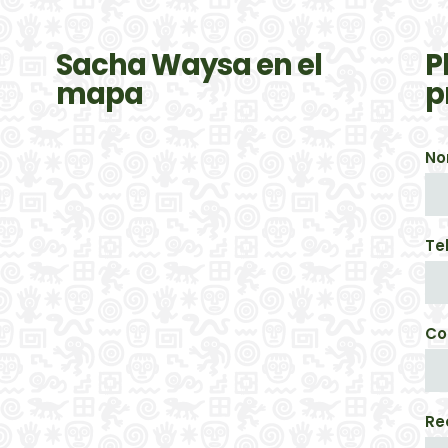
Sacha Waysa en el
P
mapa
p
No
Te
Co
Re