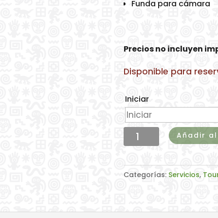
Funda para cámara
Precios no incluyen i
Disponible para rese
Iniciar
Senderismo
Añadir al
y
cascada
cantidad
Categorías:
Servicios
,
Tou