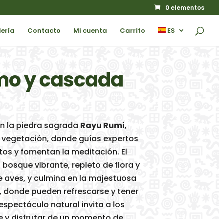
0 elementos
ería
Contacto
Mi cuenta
Carrito
ES
mo y cascada
n la piedra sagrada
Rayu Rumi
,
 vegetación, donde guías expertos
s y fomentan la meditación. El
 bosque vibrante, repleto de flora y
 aves, y culmina en la majestuosa
, donde pueden refrescarse y tener
espectáculo natural invita a los
se y disfrutar de un momento de