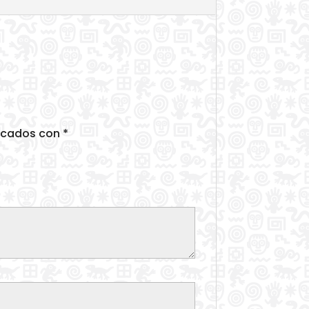
arcados con
*