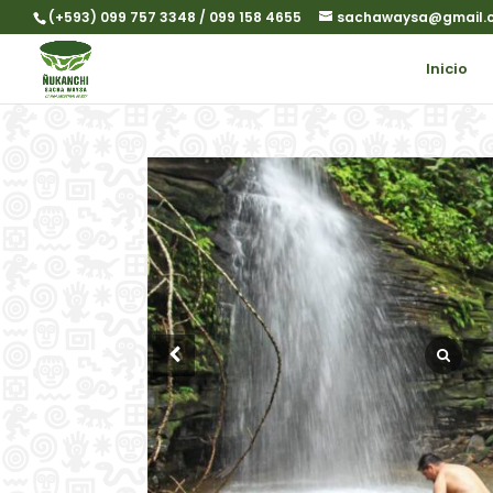
(+593) 099 757 3348 / 099 158 4655
sachawaysa@gmail.
Inicio