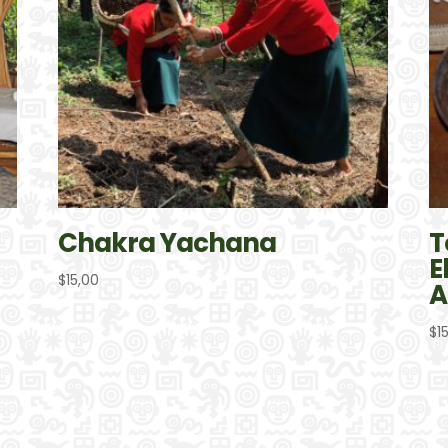
Chakra Yachana
T
E
$
15,00
A
$
1