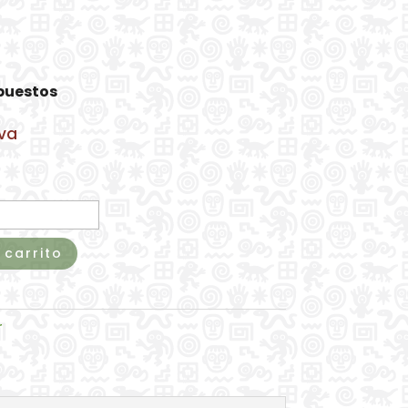
mpuestos
rva
 carrito
r